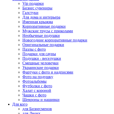
Vip подарки
Бизнес сувениры
Галстуки
Для дома и интерьера
Именная крыжма
Корпоративные подарки
Мужские трусы с приколами
Необычные подушки
Новогодние корпоративные подарки
Оригинальные подарки
Пазлы с фото
Подарки для сауны
Подушки - веселушки
Смешные человечки
Украинские подарки
Фартуки с фото и надписями
Фото на подушку
Фотоальбомы
Футболки с фото
Халат с короной
Чашки с фото
Шевроны и нашивки
Для кого
для Бизнесменов
для Двоих