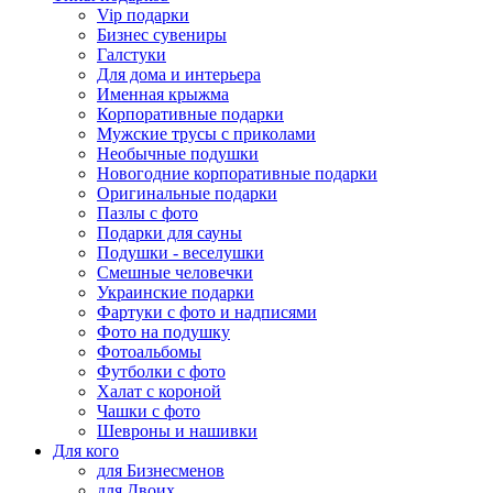
Vip подарки
Бизнес сувениры
Галстуки
Для дома и интерьера
Именная крыжма
Корпоративные подарки
Мужские трусы с приколами
Необычные подушки
Новогодние корпоративные подарки
Оригинальные подарки
Пазлы с фото
Подарки для сауны
Подушки - веселушки
Смешные человечки
Украинские подарки
Фартуки с фото и надписями
Фото на подушку
Фотоальбомы
Футболки с фото
Халат с короной
Чашки с фото
Шевроны и нашивки
Для кого
для Бизнесменов
для Двоих