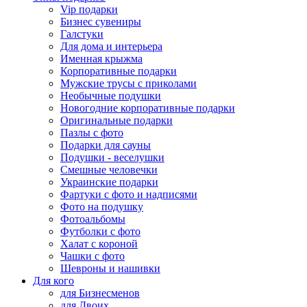
Vip подарки
Бизнес сувениры
Галстуки
Для дома и интерьера
Именная крыжма
Корпоративные подарки
Мужские трусы с приколами
Необычные подушки
Новогодние корпоративные подарки
Оригинальные подарки
Пазлы с фото
Подарки для сауны
Подушки - веселушки
Смешные человечки
Украинские подарки
Фартуки с фото и надписями
Фото на подушку
Фотоальбомы
Футболки с фото
Халат с короной
Чашки с фото
Шевроны и нашивки
Для кого
для Бизнесменов
для Двоих