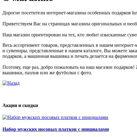
Дорогие посетители интернет-магазина особенных подарков lux
Приветствуем Вас на страницах магазина оригинальных и нео
Наш магазин ориентирован на тех, кто любит изысканные сувен
Весь ассортимент товаров, представленных в нашем интернет-м
и сувениры, представленные в нашем каталоге, Вы можете зак
подарков, а машинная вышивка и печать делается на фирмен
Изысканно
подарить
Поэтому, еще раз, добро пожаловать на наш магазин подарков
деньги
вышивки, пазлов или же футболки с фото.
можно
и
находясь
за
9000
Акции и скидки
километров,
для
этого
надо
просто
Набор мужских носовых платков с инициалами
перевести