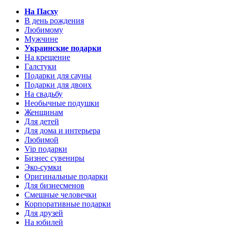
На Пасху
В день рождения
Любимому
Мужчине
Украинские подарки
На крещение
Галстуки
Подарки для сауны
Подарки для двоих
На свадьбу
Необычные подушки
Женщинам
Для детей
Для дома и интерьера
Любимой
Vip подарки
Бизнес сувениры
Эко-сумки
Оригинальные подарки
Для бизнесменов
Смешные человечки
Корпоративные подарки
Для друзей
На юбилей