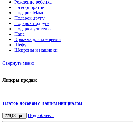
Рождение ребенка
На корпоратив
Подарок Маме
Подарок другу
Подарок подруге
Подарки учителю
Папе
Крыжма для крещения
Шефу
Шевроны и нашивки
Свернуть меню
Лидеры продаж
Платок носовой с Вашим инициалом
Подробнее...
229,00 грн.