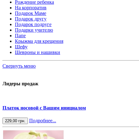
Рождение ребенка
На корпоратив
Подарок Маме
Подарок другу
Подарок подруге
Подарки учителю
Папе
Крыжма для крещения
Шефу
Шевроны и нашивки
Свернуть меню
Лидеры продаж
Платок носовой с Вашим инициалом
Подробнее...
229,00 грн.