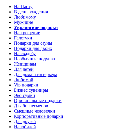
На Пасху
В день рождения
Любимому
Мужчине
Украинские подарки
На крещение
Галстуки
Подарки для сауны
Подарки для двоих
На свадьбу
Необычные подушки
Женщинам
Для детей
Для дома и интерьера
Любимой
Vip подарки
Бизнес сувениры
Эко-сумки
Оригинальные подарки
Для бизнесменов
Смешные человечки
Корпоративные подарки
Для друзей
На юбилей