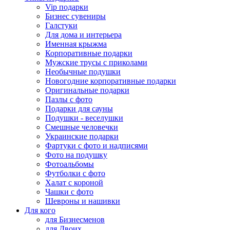
Vip подарки
Бизнес сувениры
Галстуки
Для дома и интерьера
Именная крыжма
Корпоративные подарки
Мужские трусы с приколами
Необычные подушки
Новогодние корпоративные подарки
Оригинальные подарки
Пазлы с фото
Подарки для сауны
Подушки - веселушки
Смешные человечки
Украинские подарки
Фартуки с фото и надписями
Фото на подушку
Фотоальбомы
Футболки с фото
Халат с короной
Чашки с фото
Шевроны и нашивки
Для кого
для Бизнесменов
для Двоих