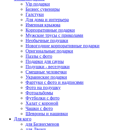
Vip подарки
Бизнес сувениры
Галстуки
Для дома и интерьера
Именная крыжма
Корпоративные подарки
Мужские трусы с приколами
Необычные подушки
Новогодние корпоративные подарки
Оригинальные подарки
Пазлы с фото
Подарки для сауны
Подушки - веселушки
Смешные человечки
Украинские подарки
Фартуки с фото и надписями
Фото на подушку
Фотоальбомы
Футболки с фото
Халат с короной
Чашки с фото
Шевроны и нашивки
Для кого
для Бизнесменов
для Двоих