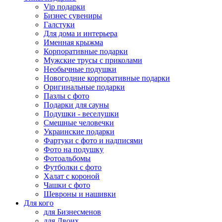
Vip подарки
Бизнес сувениры
Галстуки
Для дома и интерьера
Именная крыжма
Корпоративные подарки
Мужские трусы с приколами
Необычные подушки
Новогодние корпоративные подарки
Оригинальные подарки
Пазлы с фото
Подарки для сауны
Подушки - веселушки
Смешные человечки
Украинские подарки
Фартуки с фото и надписями
Фото на подушку
Фотоальбомы
Футболки с фото
Халат с короной
Чашки с фото
Шевроны и нашивки
Для кого
для Бизнесменов
для Двоих