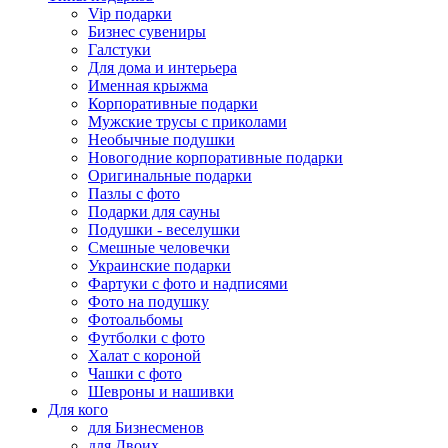
Vip подарки
Бизнес сувениры
Галстуки
Для дома и интерьера
Именная крыжма
Корпоративные подарки
Мужские трусы с приколами
Необычные подушки
Новогодние корпоративные подарки
Оригинальные подарки
Пазлы с фото
Подарки для сауны
Подушки - веселушки
Смешные человечки
Украинские подарки
Фартуки с фото и надписями
Фото на подушку
Фотоальбомы
Футболки с фото
Халат с короной
Чашки с фото
Шевроны и нашивки
Для кого
для Бизнесменов
для Двоих