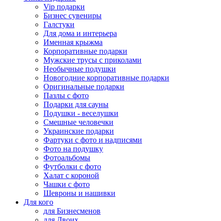
Vip подарки
Бизнес сувениры
Галстуки
Для дома и интерьера
Именная крыжма
Корпоративные подарки
Мужские трусы с приколами
Необычные подушки
Новогодние корпоративные подарки
Оригинальные подарки
Пазлы с фото
Подарки для сауны
Подушки - веселушки
Смешные человечки
Украинские подарки
Фартуки с фото и надписями
Фото на подушку
Фотоальбомы
Футболки с фото
Халат с короной
Чашки с фото
Шевроны и нашивки
Для кого
для Бизнесменов
для Двоих