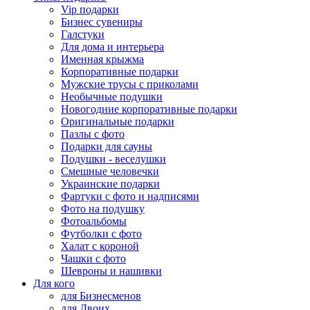
Vip подарки
Бизнес сувениры
Галстуки
Для дома и интерьера
Именная крыжма
Корпоративные подарки
Мужские трусы с приколами
Необычные подушки
Новогодние корпоративные подарки
Оригинальные подарки
Пазлы с фото
Подарки для сауны
Подушки - веселушки
Смешные человечки
Украинские подарки
Фартуки с фото и надписями
Фото на подушку
Фотоальбомы
Футболки с фото
Халат с короной
Чашки с фото
Шевроны и нашивки
Для кого
для Бизнесменов
для Двоих