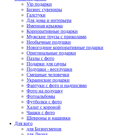
Vip подарки
Бизнес сувениры
Галстуки
Для дома и интерьера
Именная крыжма
Корпоративные подарки
Мужские трусы с приколами
Необычные подушки
Новогодние корпоративные подарки
Оригинальные подарки
Пазлы с фото
Подарки для сауны
Подушки - веселушки
Смешные человечки
Украинские подарки
Фартуки с фото и надписями
Фото на подушку
Фотоальбомы
Футболки с фото
Халат с короной
Чашки с фото
Шевроны и нашивки
Для кого
для Бизнесменов
для Двоих