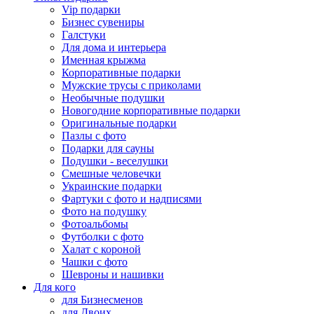
Vip подарки
Бизнес сувениры
Галстуки
Для дома и интерьера
Именная крыжма
Корпоративные подарки
Мужские трусы с приколами
Необычные подушки
Новогодние корпоративные подарки
Оригинальные подарки
Пазлы с фото
Подарки для сауны
Подушки - веселушки
Смешные человечки
Украинские подарки
Фартуки с фото и надписями
Фото на подушку
Фотоальбомы
Футболки с фото
Халат с короной
Чашки с фото
Шевроны и нашивки
Для кого
для Бизнесменов
для Двоих